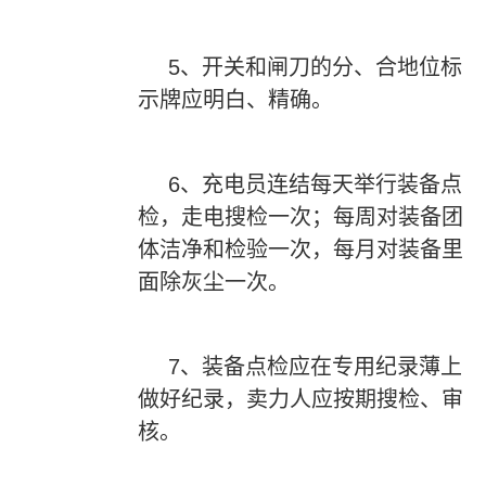
5、开关和闸刀的分、合地位标
示牌应明白、精确。
6、充电员连结每天举行装备点
检，走电搜检一次；每周对装备团
体洁净和检验一次，每月对装备里
面除灰尘一次。
7、装备点检应在专用纪录薄上
做好纪录，卖力人应按期搜检、审
核。