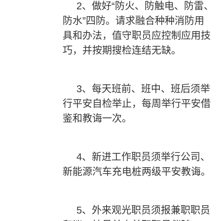
2、做好“防火、防触电、防雷、
防水”四防。请求融合种种消防用
具和办法，值守职员应控制应用技
巧，并按期搜检连结无缺。
3、每天班前、班中、班后须举
行平安自检举止，每周举行平安借
鉴和教诲一次。
4、新进工作职员须举行公司、
新能源汽车充电桩两级平安教诲。
5、外来观光职员须报兼职职员