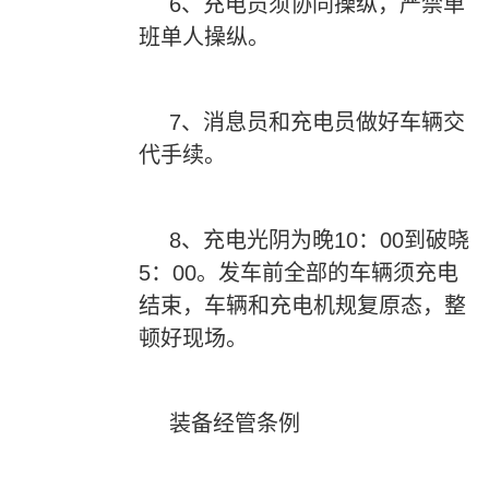
6、充电员须协同操纵，严禁单
班单人操纵。
7、消息员和充电员做好车辆交
代手续。
8、充电光阴为晚10：00到破晓
5：00。发车前全部的车辆须充电
结束，车辆和充电机规复原态，整
顿好现场。
装备经管条例