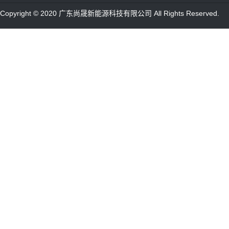
Copyright © 2020 广东尚晟新能源科技有限公司 All Rights Reserved.